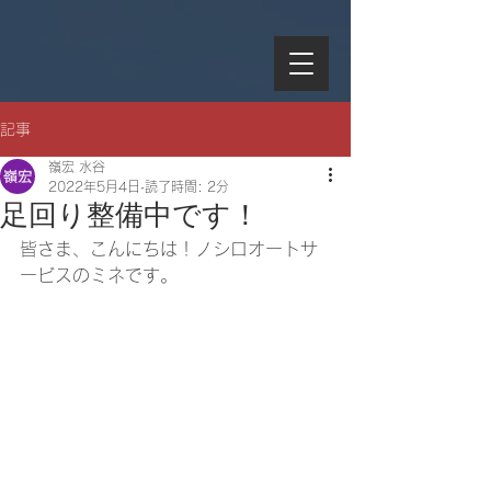
記事
嶺宏 水谷
2022年5月4日
読了時間: 2分
足回り整備中です！
皆さま、こんにちは！ノシロオートサ
ービスのミネです。