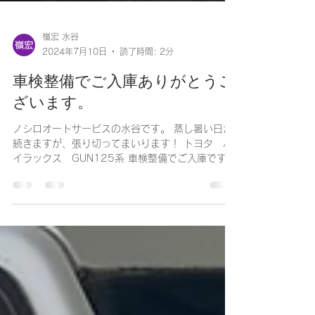
嶺宏 水谷
2024年7月10日
読了時間: 2分
車検整備でご入庫ありがとうご
ざいます。
ノシロオートサービスの水谷です。 蒸し暑い日が
続きますが、張り切ってまいります！ トヨタ ハ
イラックス GUN125系 車検整備でご入庫です。
いつもメンテナンスでご入庫頂いております車両
になります。 まずは各部点検していきます。...