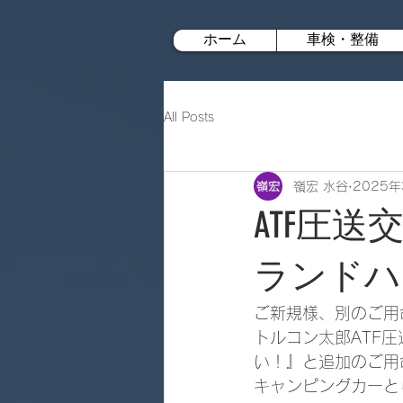
ホーム
車検・整備
All Posts
嶺宏 水谷
2025年
ATF圧
ランドハイ
ご新規様、別のご用
トルコン太郎ATF
い！』と追加のご用
キャンピングカーと