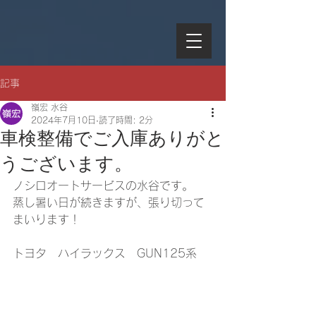
記事
嶺宏 水谷
2024年7月10日
読了時間: 2分
車検整備でご入庫ありがと
うございます。
ノシロオートサービスの水谷です。
蒸し暑い日が続きますが、張り切って
まいります！
トヨタ　ハイラックス　GUN125系