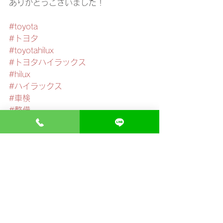
ありがとうございました！
#toyota
#トヨタ
#toyotahilux
#トヨタハイラックス
#hilux
#ハイラックス
#車検
#整備
#修理
#メンテナンス
#maintenance
#整備士
#メカニック
#輸入車整備
#三重県
#三重県桑名市
#桑名市多度町