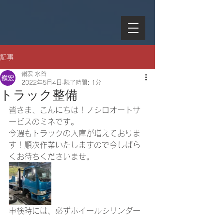
記事
嶺宏 水谷
2022年5月4日
読了時間: 1分
トラック整備
皆さま、こんにちは！ノシロオートサ
ービスのミネです。
今週もトラックの入庫が増えておりま
す！順次作業いたしますので今しばら
くお待ちくださいませ。
車検時には、必ずホイールシリンダー