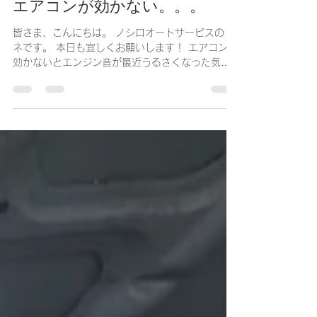
嶺宏 水谷
2022年6月11日
読了時間: 2分
エアコンが効かない。。。
皆さま、こんにちは。 ノシロオートサービスのミ
ネです。 本日も宜しくお願いします！ エアコンが
効かないとエンジン音が最近うるさくなった気が
するとご入庫☆日産 セレナ 現象確認すると、エ
アコンが全く効かずエンジンをかけるとガラガラ
とエンジンルームから異音がします。...